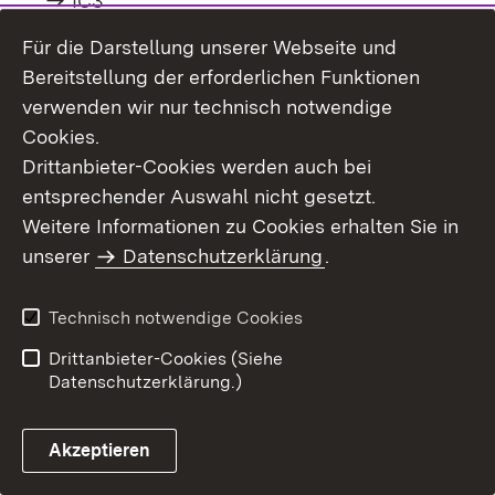
IC3
IC4
Für die Darstellung unserer Webseite und
Bereitstellung der erforderlichen Funktionen
Schulentwicklung
verwenden wir nur technisch notwendige
Cookies.
Datengestützte Schulentwicklung
Drittanbieter-Cookies werden auch bei
Ziel- und Leistungsvereinbarungen
entsprechender Auswahl nicht gesetzt.
Weitere Informationen zu Cookies erhalten Sie in
Förderkonzepte
unserer
Datenschutzerklärung
.
Programme und Projekte
Technisch notwendige Cookies
Fachberaterinnen und Fachberater
Schulentwicklung
Drittanbieter-Cookies (Siehe
Datenschutzerklärung.)
Impuls – Austausch – Netzwerk
Kontakte in die Regionen - Schulentwicklung
Akzeptieren