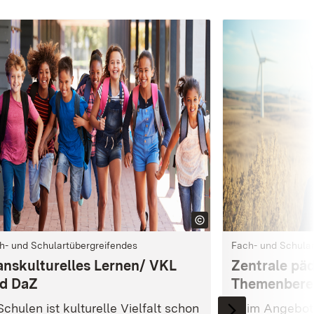
h- und Schulartübergreifendes
Fach- und Schular
anskulturelles Lernen/ VKL
Zentrale pä
d DaZ
Themenbere
Schulen ist kulturelle Vielfalt schon
Beim Angebot