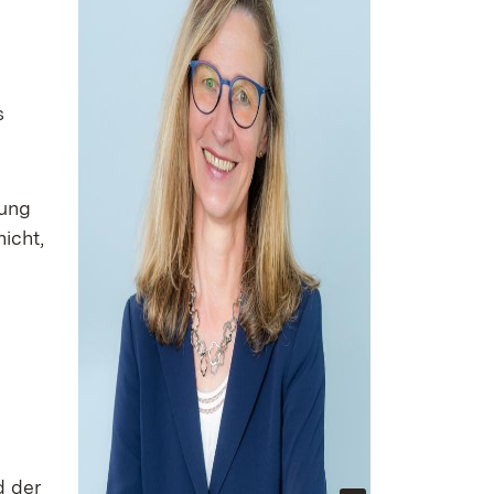
s
tung
icht,
d der