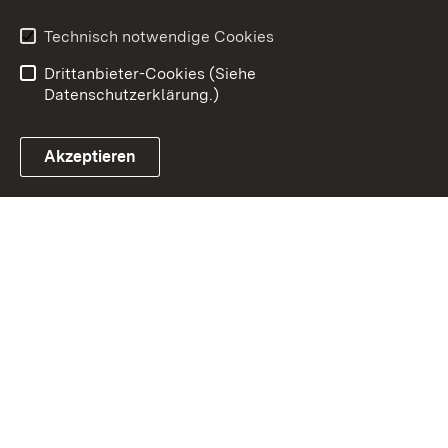
Impressum
Datenschutz
Benutzungshinweise
Erklärung zur
Technisch notwendige Cookies
Barrierefreiheit
Drittanbieter-Cookies (Siehe
Datenschutzerklärung.)
Akzeptieren