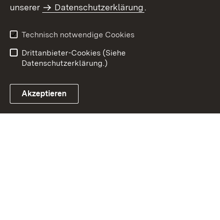
Inhaltsübersicht
Kontakt
unserer
Datenschutzerklärung
.
Impressum
Datenschutz
Benutzungshinweise
Erklärung zur
Technisch notwendige Cookies
Barrierefreiheit
Drittanbieter-Cookies (Siehe
Datenschutzerklärung.)
Akzeptieren