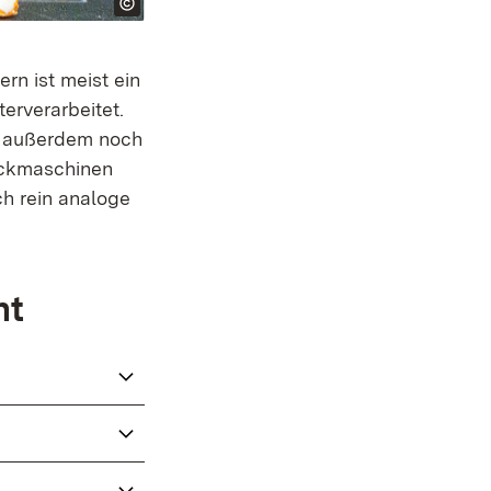
rn ist meist ein
erverarbeitet.
r außerdem noch
ickmaschinen
ch rein analoge
ht