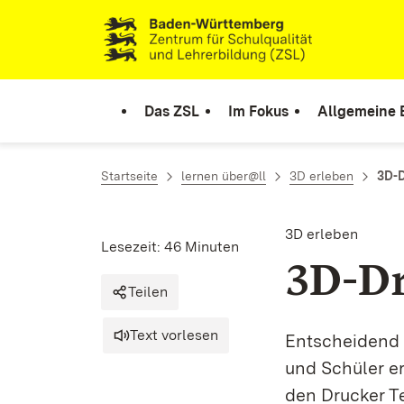
Zum Inhalt springen
Link zur Startseite
Das ZSL
Im Fokus
Allgemeine 
Startseite
lernen über@ll
3D erleben
3D-
3D erleben
Lesezeit: 46 Minuten
3D-D
Teilen
Text vorlesen
Entscheidend f
und Schüler er
den Drucker T