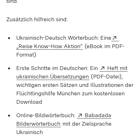
sind.
Zusätzlich hilfreich sind:
Extern:
Ukrainisch-Deutsch Wörterbuch: Eine
(Öffnet in neuem Fens
„Reise Know-How Aktion“
(eBook im PDF-
Format)
Extern:
Erste Schritte im Deutschen: Ein
Heft mit
(Öffnet in neuem Fe
ukrainischen Übersetzungen
(PDF-Datei),
wichtigen ersten Sätzen und Illustrationen der
Flüchtlingshilfe München zum kostenlosen
Download
Extern:
Online-Bildwörterbuch:
Babadada
(Öffnet in neuem Fenster)
Bilderwörterbuch
mit der Zielsprache
Ukrainisch