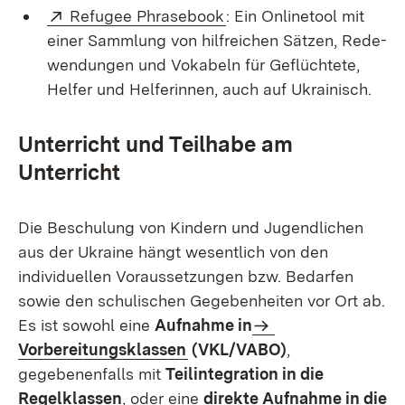
Extern:
(Öffnet in neuem Fenste
Refugee Phrasebook
: Ein Onlinetool mit
einer Sammlung von hilfreichen Sätzen, Rede­
wendungen und Vokabeln für Geflüchtete,
Helfer und Helferinnen, auch auf Ukrainisch.
Unterricht und Teilhabe am
Unterricht
Die Beschulung von Kindern und Jugendlichen
aus der Ukraine hängt wesentlich von den
individuellen Voraussetzungen bzw. Bedarfen
sowie den schulischen Gegebenheiten vor Ort ab.
Es ist sowohl eine
Aufnahme in
Vorbereitungsklassen
(VKL/VABO)
,
gegebenenfalls mit
Teilintegration in die
Regelklassen
, oder eine
direkte Aufnahme in die