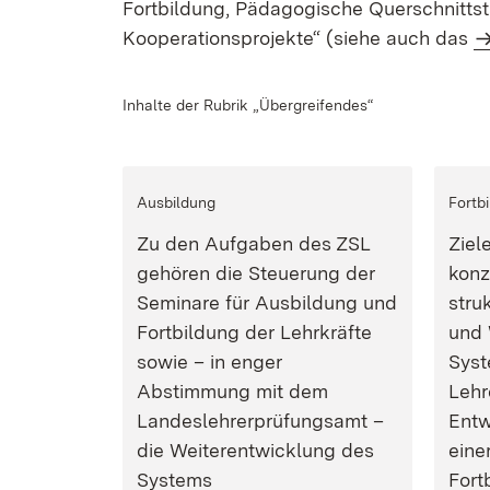
Fortbildung, Pädagogische Querschnittsth
Kooperationsprojekte“ (siehe auch das
Inhalte der Rubrik „Übergreifendes“
Ausbildung
Fortb
Zu den Aufgaben des ZSL
Ziel
gehören die Steuerung der
konz
Seminare für Ausbildung und
stru
Fortbildung der Lehrkräfte
und 
sowie – in enger
Syst
Abstimmung mit dem
Lehr
Landeslehrerprüfungsamt –
Entw
die Weiterentwicklung des
eine
Systems
Fort