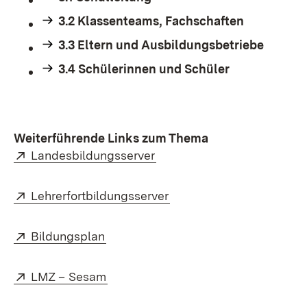
3.2 Klassenteams, Fachschaften
3.3 Eltern und Ausbildungsbetriebe
3.4 Schülerinnen und Schüler
Weiterführende Links zum Thema
Extern:
(Öffnet in neuem Fenster)
Landesbildungsserver
Extern:
(Öffnet in neuem Fenster
Lehrerfortbildungsserver
Extern:
(Öffnet in neuem Fenster)
Bildungsplan
Extern:
(Öffnet in neuem Fenster)
LMZ – Sesam