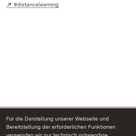
Extern:
(Öffnet in neuem Fenster)
#distancelearning
Für die Darstellung unserer Webseite und
Bereitstellung der erforderlichen Funktionen
verwenden wir nur technisch notwendige