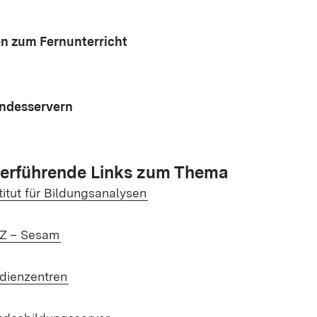
en zum Fernunterricht
andesservern
erführende Links zum Thema
ern:
(Öffnet in neuem Fenster)
titut für Bildungsanalysen
ern:
(Öffnet in neuem Fenster)
Z – Sesam
ern:
(Öffnet in neuem Fenster)
dienzentren
ern:
(Öffnet in neuem Fenster)