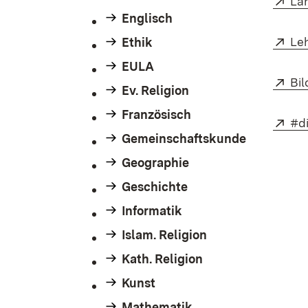
La
Englisch
Ext
Leh
Ethik
EULA
Ext
Bi
Ev. Religion
Französisch
Ext
#d
Gemeinschaftskunde
Geographie
Geschichte
Informatik
Islam. Religion
Kath. Religion
Kunst
Mathematik