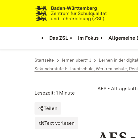
Zum Inhalt springen
Link zur Startseite
Das ZSL
Im Fokus
Allgemeine 
Startseite
lernen über@ll
Lernen in der digita
Sekundarstufe I: Hauptschule, Werkrealschule, Re
AES - Alltagskult
Lesezeit: 1 Minute
Teilen
Text vorlesen
AES -