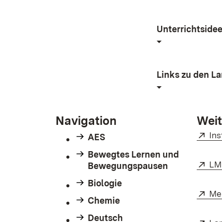
Unterrichtside
Links zu den L
Navigation
Weit
Ext
Ins
AES
Bewegtes Lernen und
Ext
LM
Bewegungspausen
Biologie
Ext
Me
Chemie
Deutsch
Ext