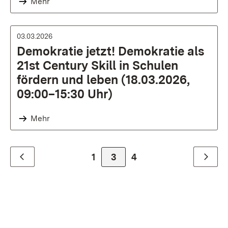
Mehr
03.03.2026
Demokratie jetzt! Demokratie als
21st Century Skill in Schulen
fördern und leben (18.03.2026,
09:00–15:30 Uhr)
Mehr
Zur Seite
1
Zur Seite
3
Zur Seite
4
Zurück
Weiter