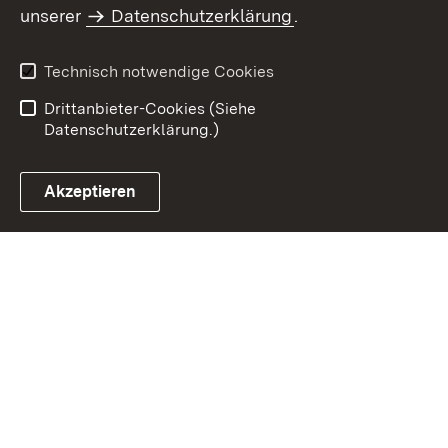
Inhaltsübersicht
Kontakt
unserer
Datenschutzerklärung
.
Impressum
Datenschutz
Benutzungshinweise
Erklärung zur
Technisch notwendige Cookies
Barrierefreiheit
Drittanbieter-Cookies (Siehe
Datenschutzerklärung.)
Akzeptieren