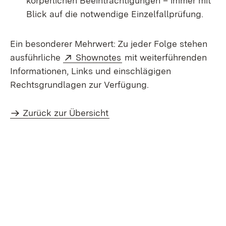
körperlichen Beeinträchtigungen – immer mit
Blick auf die notwendige Einzelfallprüfung.
Ein besonderer Mehrwert: Zu jeder Folge stehen
Extern:
(Öffnet in neuem Fenster
ausführliche
Shownotes
mit weiterführenden
Informationen, Links und einschlägigen
Rechtsgrundlagen zur Verfügung.
Zurück zur Übersicht