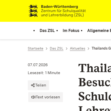
Zum Inhalt springen
Link zur Startseite
Das ZSL
Im Fokus
Allgemeine 
Startseite
Das ZSL
Aktuelles
Thailands G
Thail
07.07.2026
Lesezeit: 1 Minute
Besuc
Teilen
Schul
Text vorlesen
Lehre