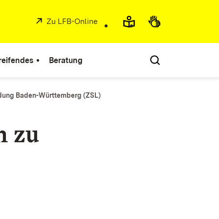
Extern:
Zu LFB-Online
(Öffnet in neuem Fenster)
reifendes
Beratung
ildung Baden-Württemberg (ZSL)
n zu