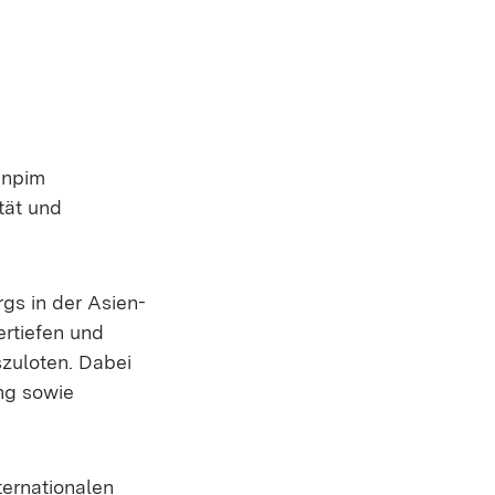
enpim
tät und
gs in der Asien-
ertiefen und
zuloten. Dabei
ng sowie
ternationalen