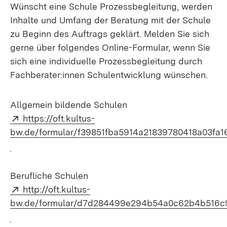
Wünscht eine Schule Prozessbegleitung, werden
Inhalte und Umfang der Beratung mit der Schule
zu Beginn des Auftrags geklärt. Melden Sie sich
gerne über folgendes Online-Formular, wenn Sie
sich eine individuelle Prozessbegleitung durch
Fachberater:innen Schulentwicklung wünschen.
Allgemein bildende Schulen
Extern:
https://oft.kultus-
bw.de/formular/f39851fba5914a21839780418a03fa1
(Öffnet in neuem Fenster)
Berufliche Schulen
Extern:
http://oft.kultus-
bw.de/formular/d7d284499e294b54a0c62b4b516c9
(Öffnet in neuem Fenster)