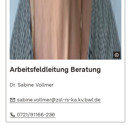
Arbeitsfeldleitung Beratung
Dr. Sabine Vollmer
E-Mail:
(Öffnet in n
sabine.vollmer@zsl-rs-ka.kv.bwl.de
Telefon:
(Öffnet in neuem Fenster)
0721/91166-236