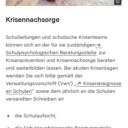
Krisennachsorge
Schulleitungen und schulische Krisenteams
können sich an der für sie zuständigen
Schulpsychologischen Beratungsstelle
zur
Krisenprävention und Krisennachsorge beraten
und weiterbilden lassen. Bei akuten Krisenlagen
wenden Sie sich bitte gemäß der
Extern:
Verwaltungsvorschrift (VwV) „
Krisenereignisse
(Öffnet in neuem Fenster)
an Schulen
“ sowie dem jährlich an die Schulen
versandten Schreiben an
die Schulaufsicht,
die Schulpsychologische Beratungsstelle