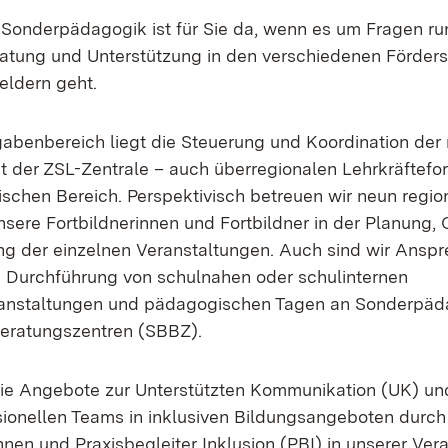
 Sonderpädagogik ist für Sie da, wenn es um Fragen r
ratung und Unterstützung in den verschiedenen Förde
eldern geht.
abenbereich liegt die Steuerung und Koordination der
 der ZSL-Zentrale – auch überregionalen Lehrkräftefor
chen Bereich. Perspektivisch betreuen wir neun regi
nsere Fortbildnerinnen und Fortbildner in der Planung, 
g der einzelnen Veranstaltungen. Auch sind wir Anspr
 Durchführung von schulnahen oder schulinternen
ranstaltungen und pädagogischen Tagen an Sonderpä
eratungszentren (SBBZ).
ie Angebote zur Unterstützten Kommunikation (UK) un
sionellen Teams in inklusiven Bildungsangeboten durch
nnen und Praxisbegleiter Inklusion (PBI) in unserer Ver