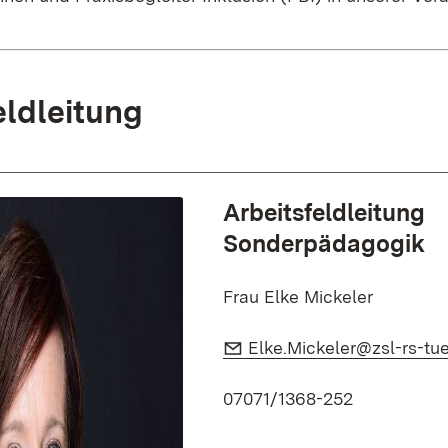
eldleitung
Arbeitsfeldleitung
Sonderpädagogik
Frau Elke Mickeler
E-Mail:
Elke.Mickeler@zsl-rs-tue
07071/1368-252