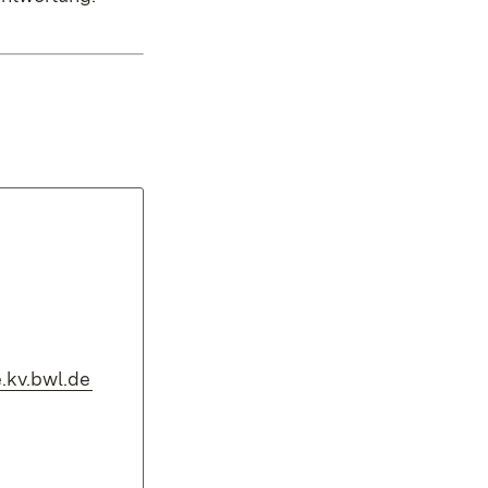
(Öffnet in neuem Fenster)
.kv.bwl.de