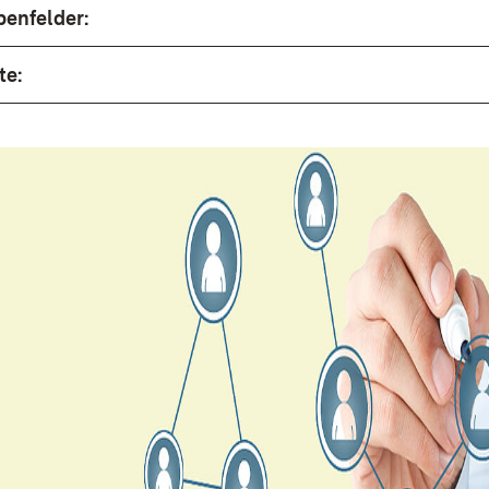
enfelder:
te: