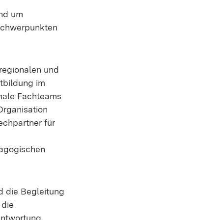
und um
rschwerpunkten
 regionalen und
tbildung im
onale Fachteams
Organisation
echpartner für
dagogischen
d die Begleitung
 die
antwortung.