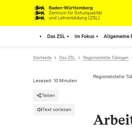
Zum Inhalt springen
Link zur Startseite
Das ZSL
Im Fokus
Allgemeine 
Startseite
Das ZSL
Regionalstelle Tübingen
Regionalstelle T
Lesezeit: 10 Minuten
Teilen
Text vorlesen
Arbei