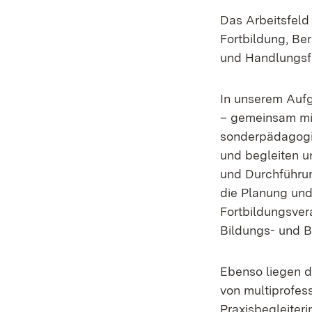
Das Arbeitsfeld
Fortbildung, Be
und Handlungsf
In unserem Aufg
– gemeinsam mit
sonderpädagogis
und begleiten u
und Durchführun
die Planung und
Fortbildungsve
Bildungs- und B
Ebenso liegen d
von multiprofes
Praxisbegleiteri