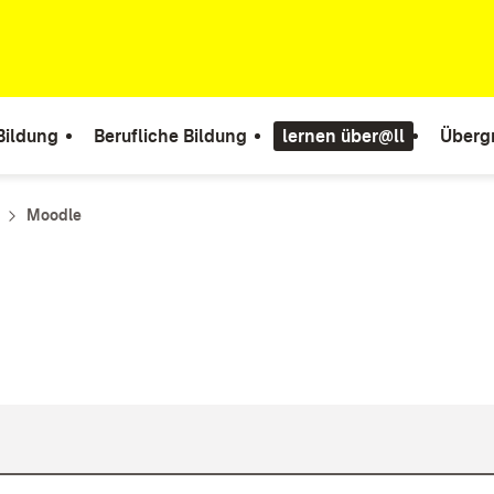
Bildung
Berufliche Bildung
lernen über@ll
Überg
Moodle