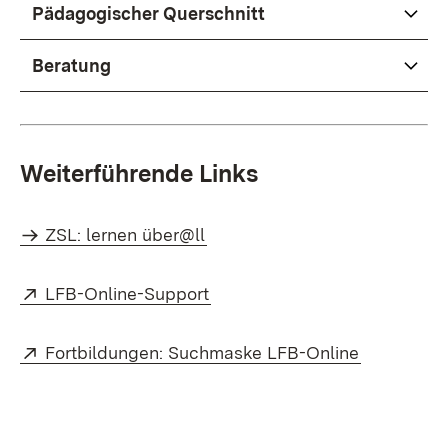
Pädagogischer Querschnitt
Beratung
Weiterführende Links
ZSL: lernen über@ll
Extern:
(Öffnet in neuem Fenster)
LFB-Online-Support
Extern:
(Öffnet in
Fortbildungen: Suchmaske LFB-Online