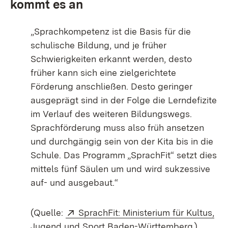
kommt es an
„Sprachkompetenz ist die Basis für die
schulische Bildung, und je früher
Schwierigkeiten erkannt werden, desto
früher kann sich eine zielgerichtete
Förderung anschließen. Desto geringer
ausgeprägt sind in der Folge die Lerndefizite
im Verlauf des weiteren Bildungswegs.
Sprachförderung muss also früh ansetzen
und durchgängig sein von der Kita bis in die
Schule. Das Programm „SprachFit“ setzt dies
mittels fünf Säulen um und wird sukzessive
auf- und ausgebaut.“
Extern:
(Quelle:
SprachFit: Ministerium für Kultus,
(Öffnet 
Jugend und Sport Baden-Württemberg
)