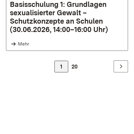
Basisschulung 1: Grundlagen
sexualisierter Gewalt –
Schutzkonzepte an Schulen
(30.06.2026, 14:00–16:00 Uhr)
Mehr
Zur Seite
1
Zur Seite
20
Weiter