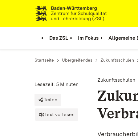
Zum Inhalt springen
Link zur Startseite
Das ZSL
Im Fokus
Allgemeine 
Startseite
Übergreifendes
Zukunftsschulen
Zukunftsschulen
Lesezeit: 5 Minuten
Zukun
Teilen
Verbr
Text vorlesen
Verbraucherbil