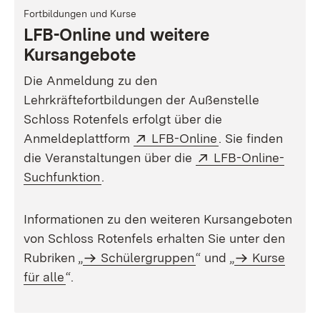
Fortbildungen und Kurse
LFB-Online und weitere
Kursangebote
Die Anmeldung zu den
Lehrkräftefortbildungen der Außenstelle
Schloss Rotenfels erfolgt über die
External:
(Opens in new w
Anmeldeplattform
LFB-Online
. Sie finden
External:
die Veranstaltungen über die
LFB-Online-
(Opens in new window)
Suchfunktion
.
Informationen zu den weiteren Kursangeboten
von Schloss Rotenfels erhalten Sie unter den
Rubriken „
Schülergruppen
“ und „
Kurse
für alle
“.