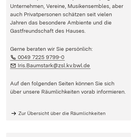
Unternehmen, Vereine, Musikensembles, aber
auch Privatpersonen schätzen seit vielen
Jahren das besondere Ambiente und die
Gastfreundschaft des Hauses.
Gerne beraten wir Sie persönlich:
Phone:
(Opens in new window)
0049 7225 9799-0
E-Mail:
(Opens in new wi
Iris.Baumstark@zsl.kv.bwl.de
Auf den folgenden Seiten können Sie sich
über unsere Räumlichkeiten vorab informieren.
Zur Übersicht über die Räumlichkeiten