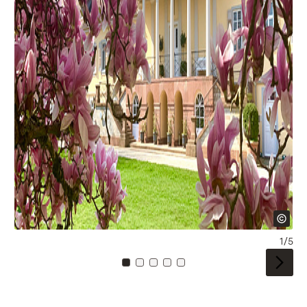
1/5
To card: 0
To card: 1
To card: 2
To card: 3
To card: 4