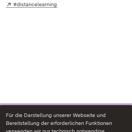
External:
(Opens in new window)
#distancelearning
Für die Darstellung unserer Webseite und
Bereitstellung der erforderlichen Funktionen
verwenden wir nur technisch notwendige