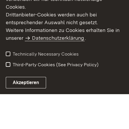
Cookies.
Drittanbieter-Cookies werden auch bei
entsprechender Auswahl nicht gesetzt.
Site Map
Contact Us
Weitere Informationen zu Cookies erhalten Sie in
Imprint
unserer
Datenschutzerklärung
Data Protection
.
Usage Notice
Declaration on
Accessibility
Technically Necessary Cookies
Third-Party Cookies (See Privacy Policy)
Akzeptieren