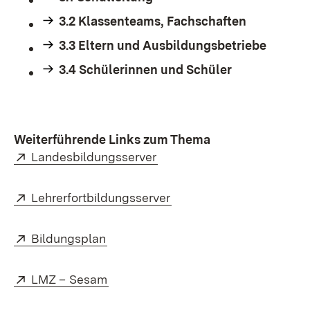
3.2 Klassenteams, Fachschaften
3.3 Eltern und Ausbildungsbetriebe
3.4 Schülerinnen und Schüler
Weiterführende Links zum Thema
External:
(Opens in new window)
Landesbildungsserver
External:
(Opens in new window)
Lehrerfortbildungsserver
External:
(Opens in new window)
Bildungsplan
External:
(Opens in new window)
LMZ – Sesam