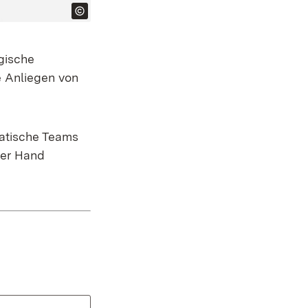
ogische
le Anliegen von
matische Teams
ner Hand