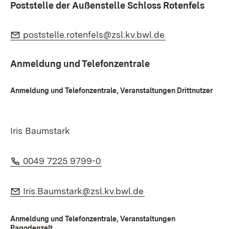
Poststelle der Außenstelle Schloss Rotenfels
E-Mail:
(Öffnet in neu
poststelle.rotenfels@zsl.kv.bwl.de
Anmeldung und Telefonzentrale
Anmeldung und Telefonzentrale, Veranstaltungen Drittnutzer
Iris Baumstark
Telefon:
(Öffnet in neuem Fenster)
0049 7225 9799-0
E-Mail:
(Öffnet in neuem Fe
Iris.Baumstark@zsl.kv.bwl.de
Anmeldung und Telefonzentrale, Veranstaltungen
Pagodenzelt