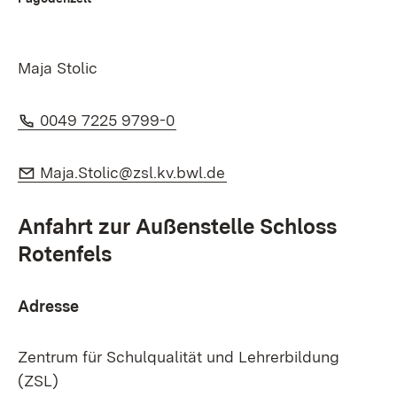
Maja Stolic
Telefon:
(Öffnet in neuem Fenster)
0049 7225 9799-0
E-Mail:
(Öffnet in neuem Fenste
Maja.Stolic@zsl.kv.bwl.de
Anfahrt zur Außenstelle Schloss
Rotenfels
Adresse
Zentrum für Schulqualität und Lehrerbildung
(ZSL)