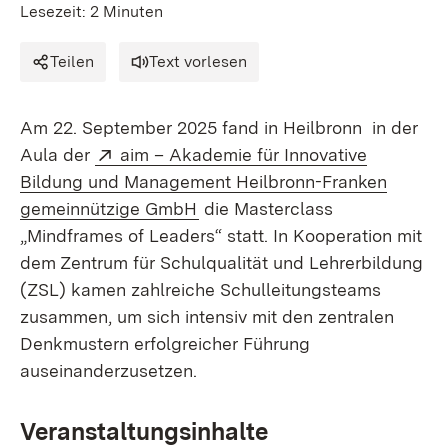
Lesezeit: 2 Minuten
Teilen
Text vorlesen
Am 22. September 2025 fand in Heilbronn in der
Extern:
Aula der
aim – Akademie für Innovative
Bildung und Management Heilbronn-Franken
(Öffnet in neuem Fenster)
gemeinnützige GmbH
die Masterclass
„Mindframes of Leaders“ statt. In Kooperation mit
dem Zentrum für Schulqualität und Lehrerbildung
(ZSL) kamen zahlreiche Schulleitungsteams
zusammen, um sich intensiv mit den zentralen
Denkmustern erfolgreicher Führung
auseinanderzusetzen.
Veranstaltungsinhalte