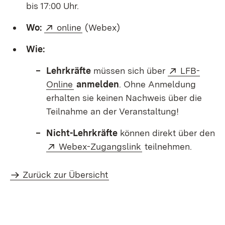
bis 17:00 Uhr.
Extern:
(Öffnet in neuem Fenster)
Wo:
online
(Webex)
Wie:
Extern:
Lehrkräfte
müssen sich über
LFB-
(Öffnet in neuem Fenster)
Online
anmelden
. Ohne Anmeldung
erhalten sie keinen Nachweis über die
Teilnahme an der Veranstaltung!
Nicht-Lehrkräfte
können direkt über den
Extern:
(Öffnet in neuem Fe
Webex-Zugangslink
teilnehmen.
Zurück zur Übersicht