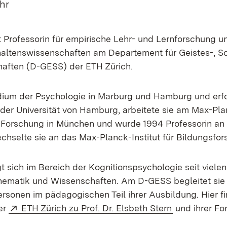
Uhr
t Professorin für empirische Lehr- und Lernforschung un
rhaltenswissenschaften am Departement für Geistes-​, So
aften (D-GESS) der ETH Zürich.
ium der Psychologie in Marburg und Hamburg und erfo
der Universität von Hamburg, arbeitete sie am Max-​Plan
Forschung in München und wurde 1994 Professorin an d
chselte sie an das Max-​Planck-Institut für Bildungsfor
gt sich im Bereich der Kognitionspsychologie seit viele
hematik und Wissenschaften. Am D-GESS begleitet si
rsonen im pädagogischen Teil ihrer Ausbildung. Hier f
Extern:
(Öffnet in n
er
ETH Zürich zu Prof. Dr. Elsbeth Stern
und ihrer Fo