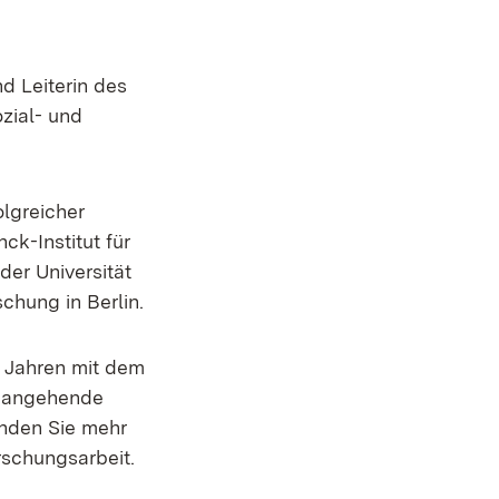
d Leiterin des
zial-​ und
lgreicher
ck-Institut für
er Universität
schung in Berlin.
n Jahren mit dem
e angehende
inden Sie mehr
euem Fenster)
rschungsarbeit.