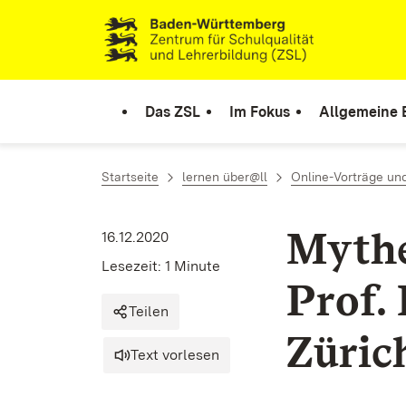
Zum Inhalt springen
Link zur Startseite
Das ZSL
Im Fokus
Allgemeine 
Startseite
lernen über@ll
Online-Vorträge un
Mythe
16.12.2020
Lesezeit: 1 Minute
Prof.
Teilen
Züric
Text vorlesen