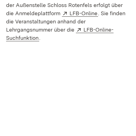
der Außenstelle Schloss Rotenfels erfolgt über
Extern:
(Öffnet in neue
die Anmeldeplattform
LFB-Online
. Sie finden
die Veranstaltungen anhand der
Extern:
Lehrgangsnummer über die
LFB-Online-
(Öffnet in neuem Fenster)
Suchfunktion
.