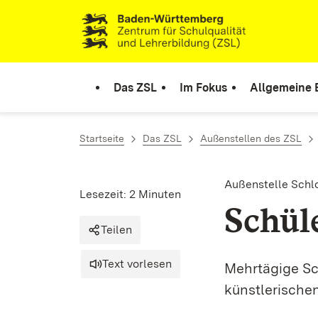
Zum Inhalt springen
Link zur Startseite
Das ZSL
Im Fokus
Allgemeine 
Startseite
Das ZSL
Außenstellen des ZSL
Außenstelle Schl
Lesezeit: 2 Minuten
Schül
Teilen
Text vorlesen
Mehrtägige Sch
künstlerische