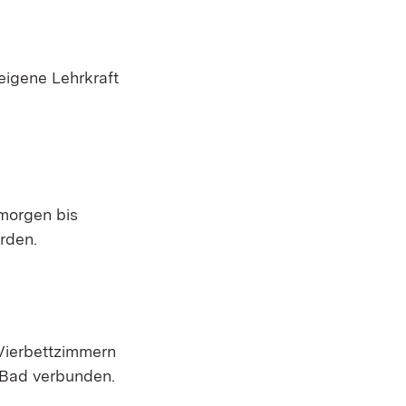
eigene Lehrkraft
morgen bis
erden.
 Vierbettzimmern
 Bad verbunden.