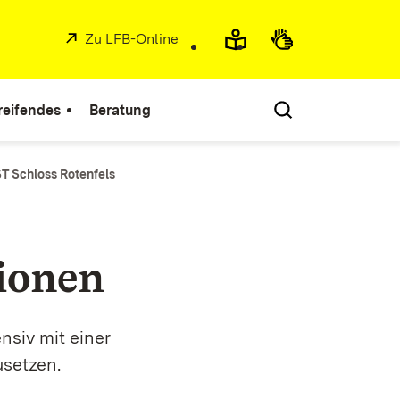
Extern:
Zu LFB-Online
(Öffnet in neuem Fenster)
reifendes
Beratung
T Schloss Rotenfels
ionen
nsiv mit einer
usetzen.