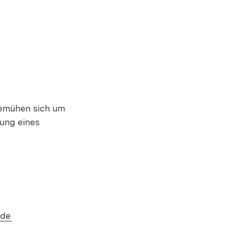
bemühen sich um
hung eines
ffnet in neuem Fenster)
(Öffnet in neuem Fenster)
.de