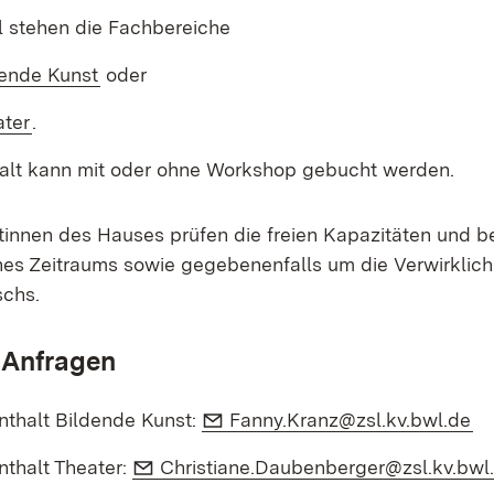
 stehen die Fachbereiche
dende Kunst
oder
ater
.
alt kann mit oder ohne Workshop gebucht werden.
tinnen des Hauses prüfen die freien Kapazitäten und 
ines Zeitraums sowie gegebenenfalls um die Verwirklic
schs.
 Anfragen
E-Mail:
(Ö
nthalt Bildende Kunst:
Fanny.Kranz@zsl.kv.bwl.de
E-Mail:
nthalt Theater:
Christiane.Daubenberger@zsl.kv.bwl