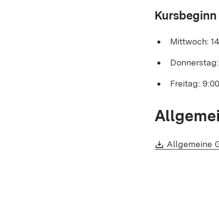
Kursbeginn
Mittwoch: 14
Donnerstag: 
Freitag: 9:0
Allgeme
Download:
Allgemeine 