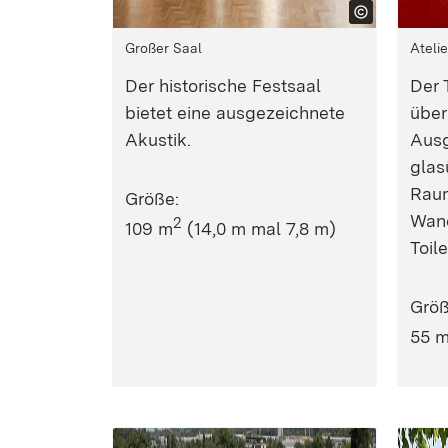
Großer Saal
Atelie
Der historische Festsaal
Der 
bietet eine ausgezeichnete
über
Akustik.
Ausg
glas
Raum
Größe:
Wand
2
109 m
(14,0 m mal 7,8 m)
Toil
Größ
55 