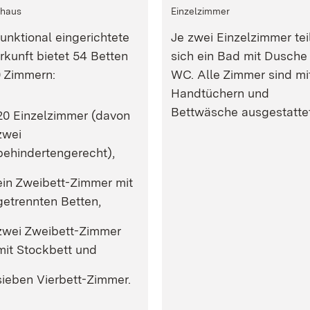
ehaus
Einzelzimmer
funktional eingerichtete
Je zwei Einzelzimmer tei
rkunft bietet 54 Betten
sich ein Bad mit Dusche
0 Zimmern:
WC. Alle Zimmer sind mi
Handtüchern und
Bettwäsche ausgestattet
20 Einzelzimmer (davon
zwei
behindertengerecht),
ein Zweibett-Zimmer mit
getrennten Betten,
zwei Zweibett-Zimmer
mit Stockbett und
sieben Vierbett-Zimmer.