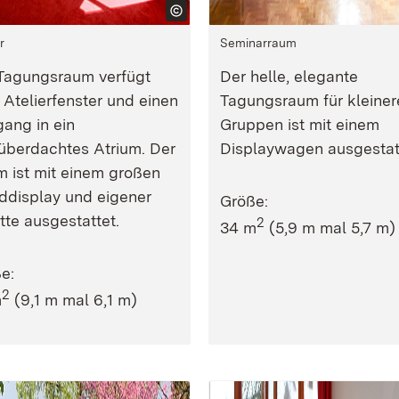
r
Seminarraum
Tagungsraum verfügt
Der helle, elegante
 Atelierfenster und einen
Tagungsraum für kleiner
ang in ein
Gruppen ist mit einem
überdachtes Atrium. Der
Displaywagen ausgestat
 ist mit einem großen
display und eigener
Größe:
ette ausgestattet.
2
34 m
(5,9 m mal 5,7 m)
e:
2
m
(9,1 m mal 6,1 m)