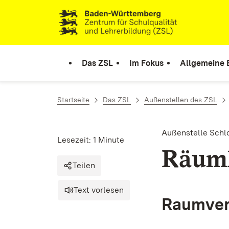
Zum Inhalt springen
Link zur Startseite
Das ZSL
Im Fokus
Allgemeine 
Startseite
Das ZSL
Außenstellen des ZSL
Außenstelle Schl
Lesezeit: 1 Minute
Räuml
Teilen
Text vorlesen
Raumver