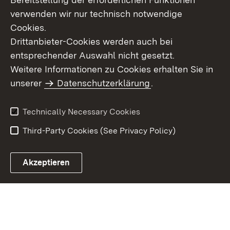
verwenden wir nur technisch notwendige
Cookies.
Drittanbieter-Cookies werden auch bei
entsprechender Auswahl nicht gesetzt.
Site Map
Contact Us
Weitere Informationen zu Cookies erhalten Sie in
Imprint
unserer
Datenschutzerklärung
Data Protection
.
Usage Notice
Declaration on
Accessibility
Technically Necessary Cookies
Third-Party Cookies (See Privacy Policy)
Akzeptieren