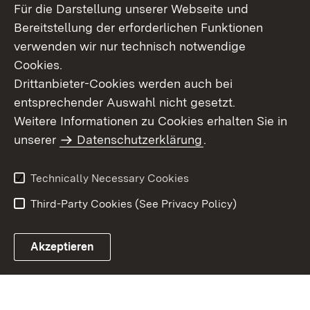
Für die Darstellung unserer Webseite und
Bereitstellung der erforderlichen Funktionen
verwenden wir nur technisch notwendige
Cookies.
Drittanbieter-Cookies werden auch bei
entsprechender Auswahl nicht gesetzt.
Site Map
Contact Us
Weitere Informationen zu Cookies erhalten Sie in
Imprint
unserer
Datenschutzerklärung
Data Protection
.
Usage Notice
Declaration on
Accessibility
Technically Necessary Cookies
Third-Party Cookies (See Privacy Policy)
Akzeptieren