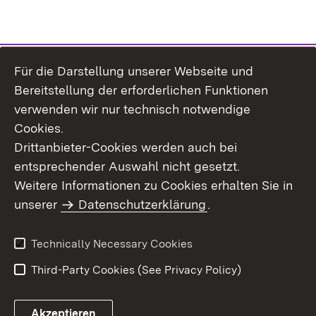
Für die Darstellung unserer Webseite und
Bereitstellung der erforderlichen Funktionen
verwenden wir nur technisch notwendige
Cookies.
Drittanbieter-Cookies werden auch bei
entsprechender Auswahl nicht gesetzt.
Site Map
Contact Us
Weitere Informationen zu Cookies erhalten Sie in
Imprint
unserer
Datenschutzerklärung
Data Protection
.
Usage Notice
Declaration on
Accessibility
Technically Necessary Cookies
Third-Party Cookies (See Privacy Policy)
Akzeptieren