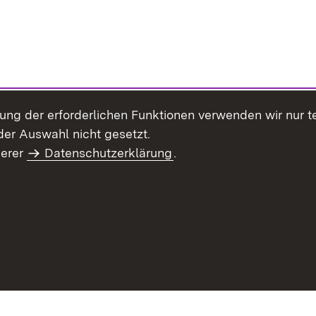
llung der erforderlichen Funktionen verwenden wir nur 
er Auswahl nicht gesetzt.
serer
Datenschutzerklärung
.
Site Map
Contact Us
Imprint
Data Protection