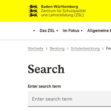
Skip to content
Link to homepage
Das ZSL
Im Fokus
Allgemeine 
Startseite
Beratung
Schulentwicklung
Fa
Search
Enter search term