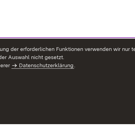
llung der erforderlichen Funktionen verwenden wir nur 
er Auswahl nicht gesetzt.
serer
Datenschutzerklärung
.
Site Map
Contact Us
Imprint
Data Protection