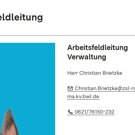
eldleitung
Arbeitsfeldleitung
Verwaltung
Herr Christian Brietzke
E-Mail:
Christian.Brietzke@zsl-r
(Opens in ne
ma.kv.bwl.de
Phone:
(Opens 
0621/76150-232