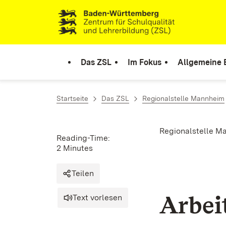
Skip to content
Link to homepage
Das ZSL
Im Fokus
Allgemeine 
Startseite
Das ZSL
Regionalstelle Mannheim
Regionalstelle M
Reading-Time:
2 Minutes
Teilen
Arbei
Text vorlesen