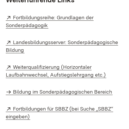
External:
Fortbildungsreihe: Grundlagen der
(Opens in new window)
Sonderpädagogik
External:
Landesbildungsserver: Sonderpädagogische
(Opens in new window)
Bildung
External:
Weiterqualifizierung (Horizontaler
(Opens i
Laufbahnwechsel, Aufstiegslehrgang etc.)
Bildung im Sonderpädagogischen Bereich
External:
Fortbildungen für SBBZ (bei Suche „SBBZ“
(Opens in new window)
eingeben)