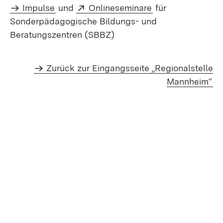
External:
(Opens in new w
Impulse
und
Onlineseminare
für
Sonderpädagogische Bildungs- und
Beratungszentren (SBBZ)
Zurück zur Eingangsseite „Regionalstelle
Mannheim“