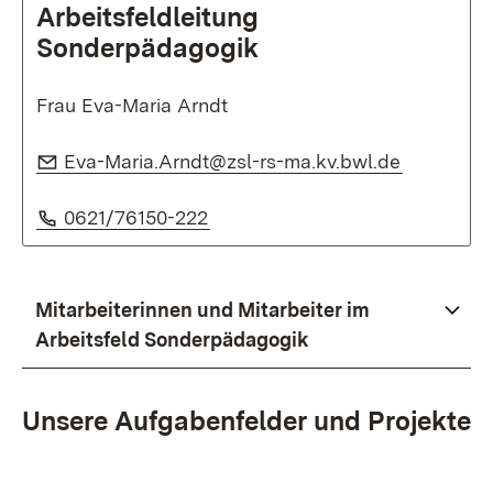
Arbeitsfeldleitung
Sonderpädagogik
Frau Eva-Maria Arndt
E-Mail:
(Opens in
Eva-Maria.Arndt@zsl-rs-ma.kv.bwl.de
Phone:
(Opens in new window)
0621/76150-222
Mitarbeiterinnen und Mitarbeiter im
Arbeitsfeld Sonderpädagogik
Unsere Aufgabenfelder und Projekte