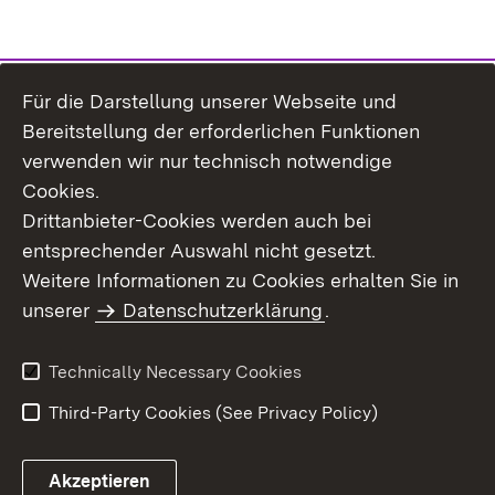
Für die Darstellung unserer Webseite und
Bereitstellung der erforderlichen Funktionen
verwenden wir nur technisch notwendige
Cookies.
Drittanbieter-Cookies werden auch bei
entsprechender Auswahl nicht gesetzt.
Site Map
Contact Us
Weitere Informationen zu Cookies erhalten Sie in
Imprint
unserer
Datenschutzerklärung
Data Protection
.
Usage Notice
Declaration on
Accessibility
Technically Necessary Cookies
Third-Party Cookies (See Privacy Policy)
Akzeptieren