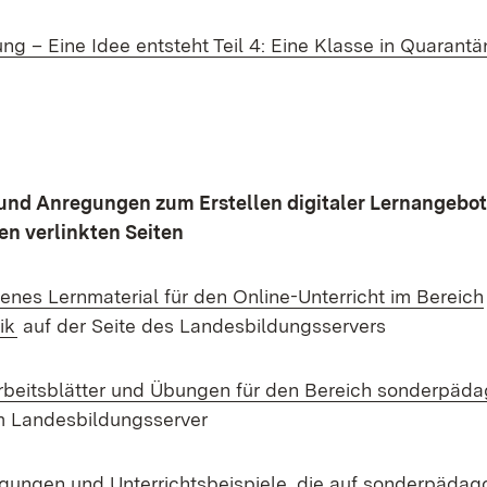
g – Eine Idee entsteht Teil 4: Eine Klasse in Quarantä
und Anregungen zum Erstellen digitaler Lernangebote
en verlinkten Seiten
nes Lernmaterial für den Online-Unterricht im Bereich
(Opens in new window)
ik
auf der Seite des Landesbildungsservers
Arbeitsblätter und Übungen für den Bereich sonderpäd
in new window)
 Landesbildungsserver
gungen und Unterrichtsbeispiele, die auf sonderpädag