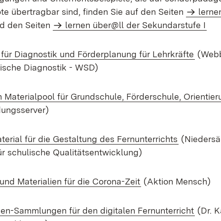
e übertragbar sind, finden Sie auf den Seiten
lerne
d den Seiten
lernen über@ll der Sekundarstufe I
(Open
 für Diagnostik und Förderplanung für Lehrkräfte
(Webb
sche Diagnostik - WSD)
n Materialpool für Grundschule, Förderschule, Orientie
dungsserver)
(Opens in
terial für die Gestaltung des Fernunterrichts
(Niedersä
ür schulische Qualitätsentwicklung)
(Opens in new win
nd Materialien für die Corona-Zeit
(Aktion Mensch)
(Open
een-Sammlungen für den digitalen Fernunterricht
(Dr. K