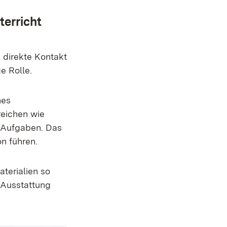
erricht
 direkte Kontakt
e Rolle.
hes
reichen wie
n Aufgaben. Das
n führen.
terialien so
 Ausstattung