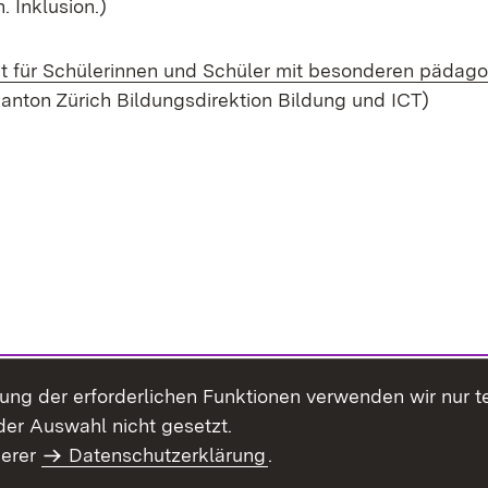
 Inklusion.)
ht für Schülerinnen und Schüler mit besonderen pädag
pens in new window)
anton Zürich Bildungsdirektion Bildung und ICT)
llung der erforderlichen Funktionen verwenden wir nur 
er Auswahl nicht gesetzt.
serer
Datenschutzerklärung
.