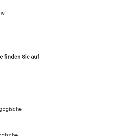
(Opens in new window)
ne"
 finden Sie auf
agogische
ogische