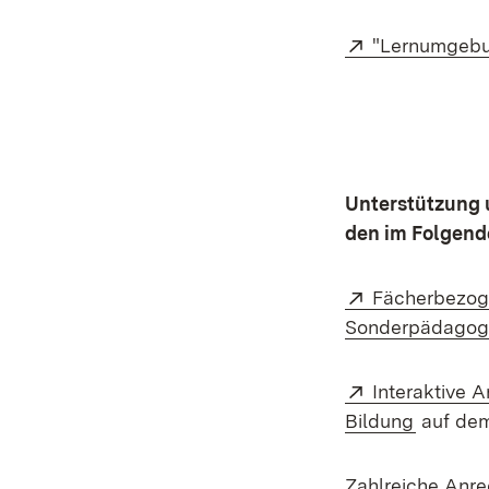
External:
"Lernumgebun
Unterstützung 
den im Folgend
External:
Fächerbezoge
Sonderpädagog
External:
Interaktive 
(Opens 
Bildung
auf dem
Zahlreiche Anre