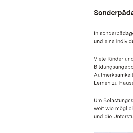
Sonderpäda
In sonderpädago
und eine indivi
Viele Kinder un
Bildungsangebot
Aufmerksamkeits
Lernen zu Hause
Um Belastungssi
weit wie möglic
und die Unterst