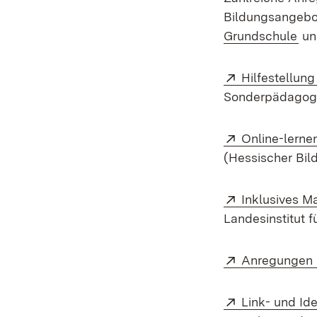
Bildungsangebot
Grundschule
un
External:
Hilfestellung
Sonderpädagogi
External:
Online-lerne
(Hessischer Bil
External:
Inklusives Ma
Landesinstitut f
External:
Anregungen u
External:
Link- und Id