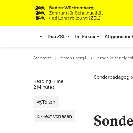
Skip to content
Link to homepage
Das ZSL
Im Fokus
Allgemeine 
Startseite
lernen über@ll
Lernen in der digita
Sonderpädagogis
Reading-Time:
2 Minutes
Teilen
Sonde
Text vorlesen