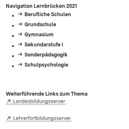
Navigation Lernbrücken 2021
Berufliche Schulen
Grundschule
Gymnasium
Sekundarstufe I
Sonderpädagogik
Schulpsychologie
Weiterführende Links zum Thema
External:
(Opens in new window)
Landesbildungsserver
External:
(Opens in new window)
Lehrerfortbildungsserver