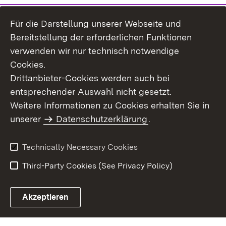
Für die Darstellung unserer Webseite und
Bereitstellung der erforderlichen Funktionen
verwenden wir nur technisch notwendige
Cookies.
Drittanbieter-Cookies werden auch bei
entsprechender Auswahl nicht gesetzt.
Site Map
Contact Us
Weitere Informationen zu Cookies erhalten Sie in
Imprint
unserer
Datenschutzerklärung
Data Protection
.
Usage Notice
Declaration on
Accessibility
Technically Necessary Cookies
Third-Party Cookies (See Privacy Policy)
Akzeptieren