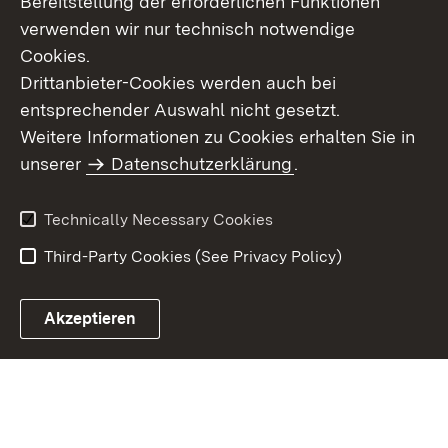
Bereitstellung der erforderlichen Funktionen
verwenden wir nur technisch notwendige
Cookies.
Drittanbieter-Cookies werden auch bei
entsprechender Auswahl nicht gesetzt.
Site Map
Contact Us
Weitere Informationen zu Cookies erhalten Sie in
Imprint
unserer
Datenschutzerklärung
Data Protection
.
Usage Notice
Declaration on
Accessibility
Technically Necessary Cookies
Third-Party Cookies (See Privacy Policy)
Akzeptieren