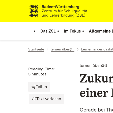
Skip to content
Link to homepage
Das ZSL
Im Fokus
Allgemeine 
Startseite
lernen über@ll
Lernen in der digita
lernen über@ll
Reading-Time:
Zukun
3 Minutes
Teilen
einer 
Text vorlesen
Gerade bei Th