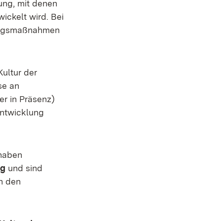
ung, mit denen
ickelt wird. Bei
zungsmaßnahmen
ultur der
se an
er in Präsenz)
Entwicklung
 haben
ng
und sind
in den