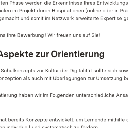
eiten Phase werden die Erkenntnisse Ihres Entwicklung
ulen im Projekt durch Hospitationen (online oder in Pr
gemacht und somit im Netzwerk erweiterte Expertise 
(Opens in new window)
uns Ihre Bewerbung
! Wir freuen uns auf Sie!
Aspekte zur Orientierung
 Schulkonzepts zur Kultur der Digitalität sollte sich sow
onzeption als auch mit Überlegungen zur Umsetzung b
entierung haben wir im Folgenden unterschiedliche Ans
hat bereits Konzepte entwickelt, um Lernende mithilfe 
n individuell und systematisch zu fördern.