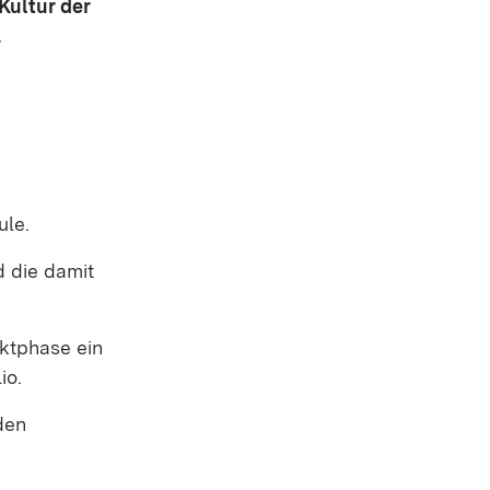
Kultur der
.
ule.
d die damit
ektphase ein
io.
den