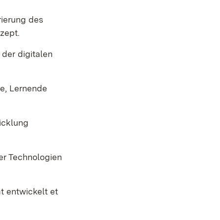
rierung des
zept.
der digitalen
ce, Lernende
icklung
er Technologien
t entwickelt et