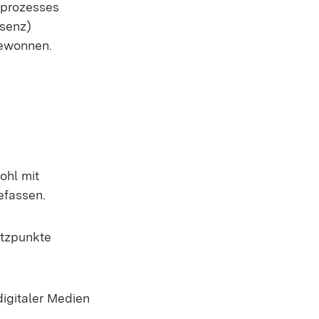
sprozesses
äsenz)
gewonnen.
ohl mit
efassen.
atzpunkte
digitaler Medien