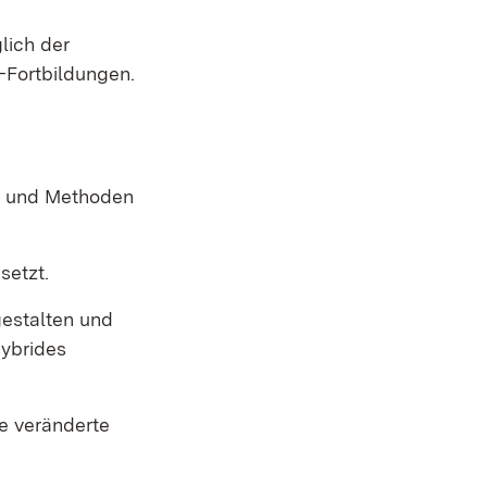
lich der
o-Fortbildungen.
en und Methoden
setzt.
gestalten und
hybrides
ne veränderte