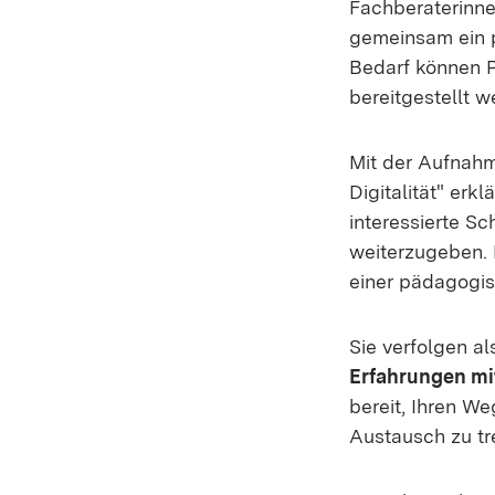
Fachberaterinne
gemeinsam ein p
Bedarf können P
bereitgestellt w
Mit der Aufnahm
Digitalität" erk
interessierte S
weiterzugeben. 
einer pädagogis
Sie verfolgen al
Erfahrungen mi
bereit, Ihren W
Austausch zu tr