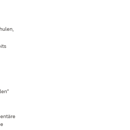
hulen,
its
len“
mentäre
ie