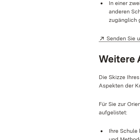
In einer zw
anderen Sch
zugänglich 
External:
Senden Sie 
Weitere 
Die Skizze Ihres
Aspekten der K
Für Sie zur Ori
aufgelistet:
Ihre Schule 
und Methode