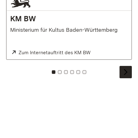
KM BW
Ministerium für Kultus Baden-Württemberg
External:
Zum Internetauftritt des KM BW
(Opens in new wind
To card: 0
To card: 1
To card: 2
To card: 3
To card: 4
To card: 5