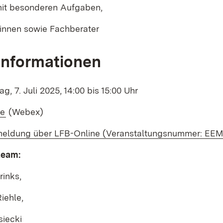
mit besonderen Aufgaben,
innen sowie Fachberater
Informationen
g, 7. Juli 2025, 14:00 bis 15:00 Uhr
rnal:
(Opens in new window)
ne
(Webex)
rnal:
eldung über LFB-Online (Veranstaltungsnummer: EE
team:
rinks,
iehle,
siecki