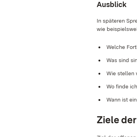
Ausblick
In späteren Spr
wie beispielswe
Welche For
Was sind si
Wie stellen 
Wo finde ic
Wann ist ei
Ziele de