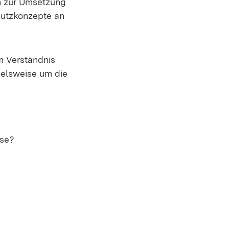
n zur Umsetzung
hutzkonzepte an
m Verständnis
ielsweise um die
yse?