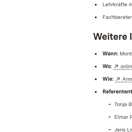
Lehrkräfte 
Fachberater
Weitere 
Wann:
Monta
Exte
Wo:
onli
Exte
Wie:
Anm
Referenten
Tonja B
Elmar R
Jens Li