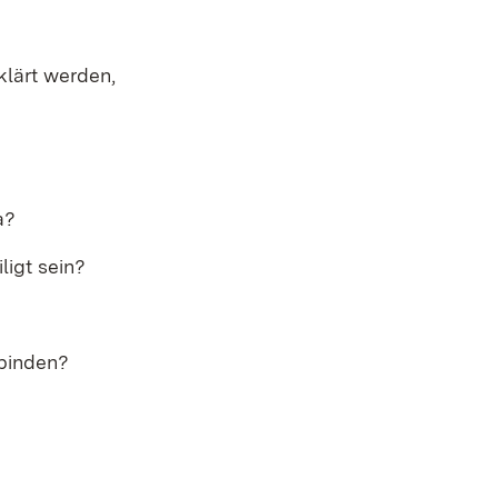
klärt werden,
a?
ligt sein?
ubinden?