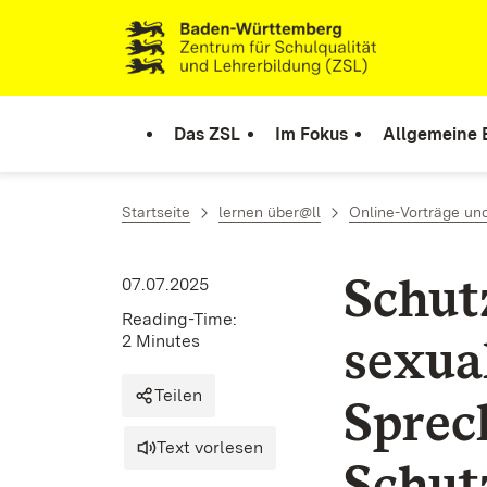
Skip to content
Link to homepage
Das ZSL
Im Fokus
Allgemeine 
Startseite
lernen über@ll
Online-Vorträge un
Schut
07.07.2025
Reading-Time:
sexua
2 Minutes
Teilen
Sprec
Text vorlesen
Schut