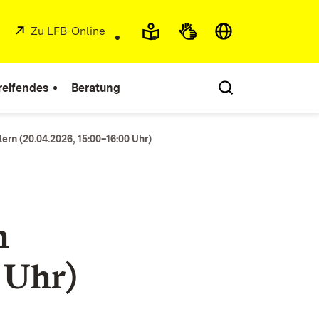
External:
Zu LFB-Online
(Opens in new window)
reifendes
Beratung
rn (20.04.2026, 15:00–16:00 Uhr)
n
 Uhr)