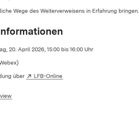
liche Wege des Weiterverweisens in Erfahrung bringen.
Informationen
g, 20. April 2026, 15:00 bis 16:00 Uhr
(Webex)
External:
(Opens in new window)
ung über
LFB-Online
rview