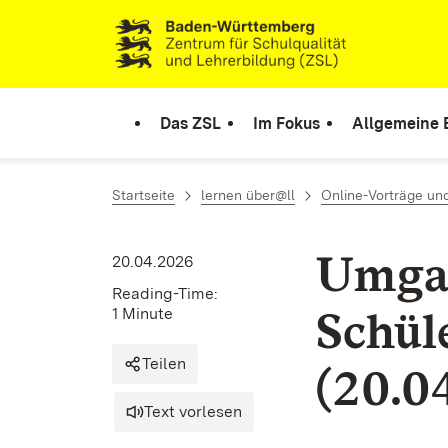
Skip to content
Link to homepage
Das ZSL
Im Fokus
Allgemeine 
Startseite
lernen über@ll
Online-Vorträge un
Umgan
20.04.2026
Reading-Time:
Schül
1 Minute
Teilen
(20.0
Text vorlesen