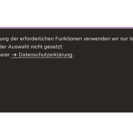
llung der erforderlichen Funktionen verwenden wir nur 
er Auswahl nicht gesetzt.
serer
Datenschutzerklärung
.
Site Map
Contact Us
Imprint
Data Protection