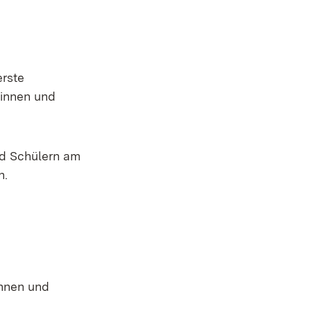
erste
rinnen und
nd Schülern am
n.
innen und