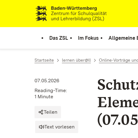
Skip to content
Link to homepage
Das ZSL
Im Fokus
Allgemeine 
Startseite
lernen über@ll
Online-Vorträge un
Schut
07.05.2026
Reading-Time:
Eleme
1 Minute
Teilen
(07.0
Text vorlesen