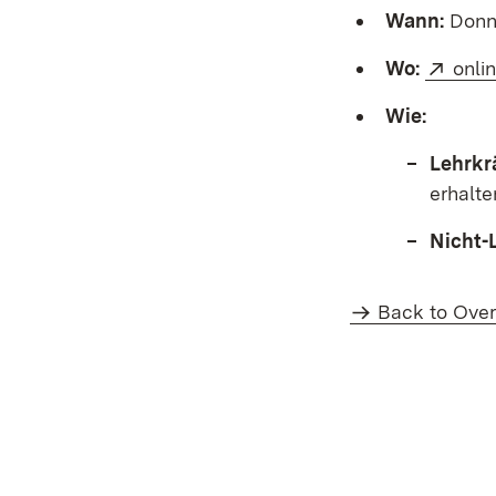
Wann:
Donne
Exte
Wo:
onli
Wie:
Lehrkr
erhalte
Nicht-
Back to Ove