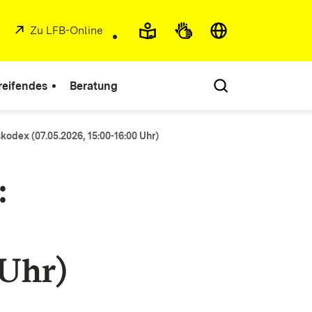
External:
Zu LFB-Online
(Opens in new window)
reifendes
Beratung
kodex (07.05.2026, 15:00-16:00 Uhr)
:
 Uhr)