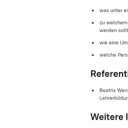
was unter e
zu welchem 
werden soll
wie eine Um
welche Pers
Referent
Beatrix Wen
Lehrerbildu
Weitere 