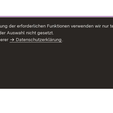
llung der erforderlichen Funktionen verwenden wir nur 
er Auswahl nicht gesetzt.
serer
Datenschutzerklärung
.
Site Map
Contact Us
Imprint
Data Protection