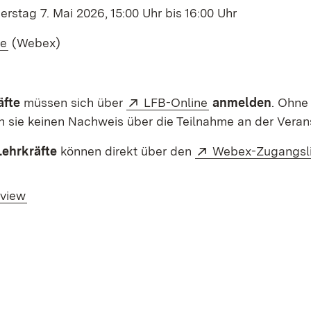
rstag 7. Mai 2026, 15:00 Uhr bis 16:00 Uhr
rnal:
(Opens in new window)
ne
(Webex)
External:
(Opens in new wi
äfte
müssen sich über
LFB-Online
anmelden
. Ohn
n sie keinen Nachweis über die Teilnahme an der Veran
External:
Lehrkräfte
können direkt über den
Webex-Zugangsl
rview