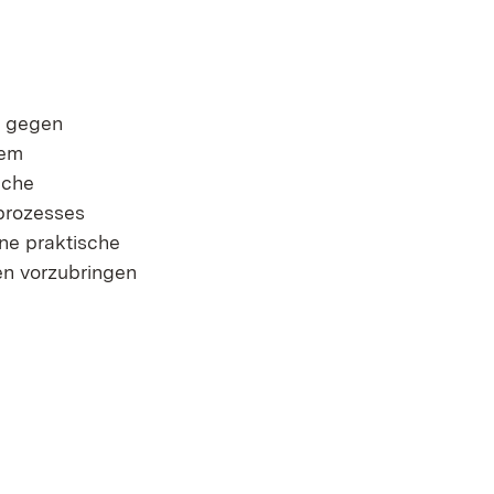
s gegen
nem
iche
prozesses
ne praktische
en vorzubringen