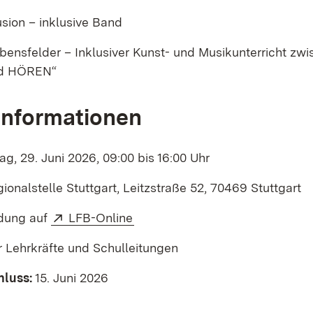
sion – inklusive Band
ebensfelder – Inklusiver Kunst- und Musikunterricht zw
d HÖREN“
Informationen
g, 29. Juni 2026, 09:00 bis 16:00 Uhr
onalstelle Stuttgart, Leitzstraße 52, 70469 Stuttgart
Extern:
(Öffnet in neuem Fenster)
ung auf
LFB-Online
 Lehrkräfte und Schulleitungen
luss:
15. Juni 2026