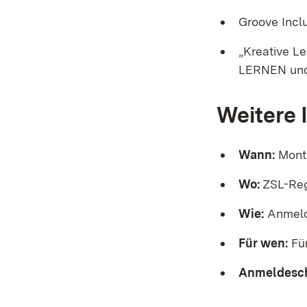
Groove Inclu
„Kreative L
LERNEN un
Weitere 
Wann:
Monta
Wo:
ZSL-Regi
Wie:
Anmeld
Für wen:
Für
Anmeldesch