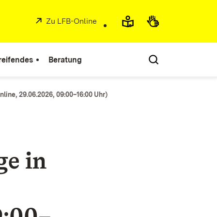
Extern:
Zu LFB-Online
(Öffnet in neuem Fenster)
reifendes
Beratung
nline, 29.06.2026, 09:00–16:00 Uhr)
ge in
9:00–