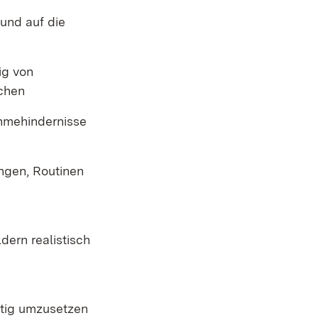
 und auf die
ig von
ichen
ahmehindernisse
ungen, Routinen
dern realistisch
ltig umzusetzen