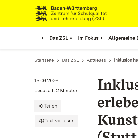
Zum Inhalt springen
Link zur Startseite
Das ZSL
Im Fokus
Allgemeine 
Startseite
Das ZSL
Aktuelles
Inklusion he
Inklus
15.06.2026
Lesezeit: 2 Minuten
erleb
Teilen
Kunst
Text vorlesen
(Stut