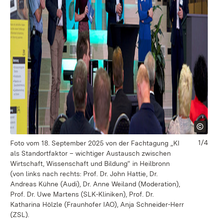
1/4
Foto vom 18. September 2025 von der Fachtagung „KI
Fo
als Standortfaktor – wichtiger Austausch zwischen
al
Wirtschaft, Wissenschaft und Bildung“ in Heilbronn
Wi
(von links nach rechts: Prof. Dr. John Hattie, Dr.
Fr
Andreas Kühne (Audi), Dr. Anne Weiland (Moderation),
ste
Prof. Dr. Uwe Martens (SLK-Kliniken), Prof. Dr.
Katharina Hölzle (Fraunhofer IAO), Anja Schneider-Herr
(ZSL).