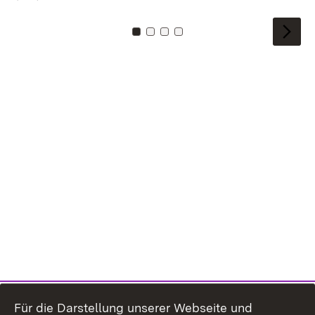
Zu Kachel: 0
Zu Kachel: 1
Zu Kachel: 2
Zu Kachel: 3
Für die Darstellung unserer Webseite und