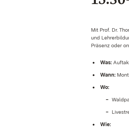
Mit Prof. Dr. T
und Lehrerbildu
Präsenz oder on
Was:
Auftak
Wann:
Monta
Wo:
Waldpa
Livest
Wie: