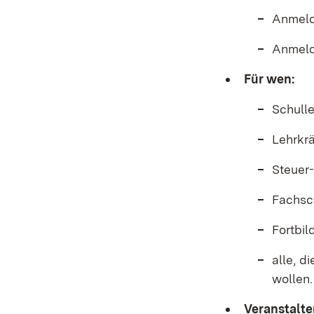
Anmeld
Anmeld
Für wen:
Schulle
Lehrkrä
Steuer
Fachsc
Fortbi
alle, d
wollen
Veranstalte