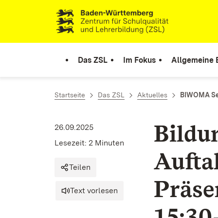
Zum Inhalt springen
Link zur Startseite
Das ZSL
Im Fokus
Allgemeine 
Startseite
Das ZSL
Aktuelles
BIWOMA Sek 
Bildu
26.09.2025
Lesezeit: 2 Minuten
Aufta
Teilen
Präse
Text vorlesen
15:30