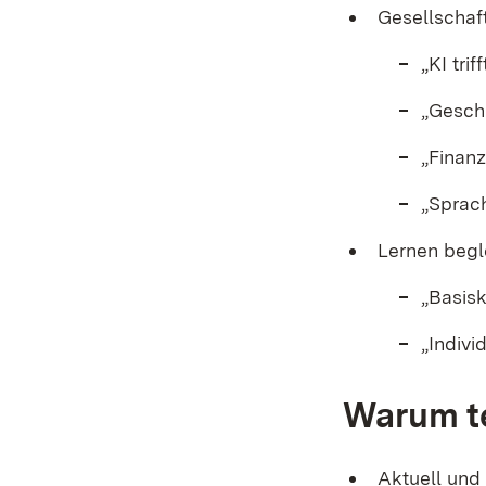
Gesellschaf
„KI tri
„Geschi
„Finanz
„Sprach
Lernen begl
„Basis
„Indivi
Warum t
Aktuell und