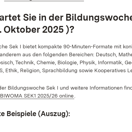
rtet Sie in der Bildungswoche
.
Oktober 2025 )?
he Sek I bietet kompakte 90-Minuten-Formate mit konk
 anderem aus den folgenden Bereichen: Deutsch, Math
sisch, Technik, Chemie, Biologie, Physik, Informatik, G
, Ethik, Religion, Sprachbildung sowie Kooperatives L
r Bildungswoche Sek I und weitere Informationen find
Extern:
(Öffnet in neuem Fenste
BIWOMA SEK1 2025/26 online
.
 Beispiele (Auszug):