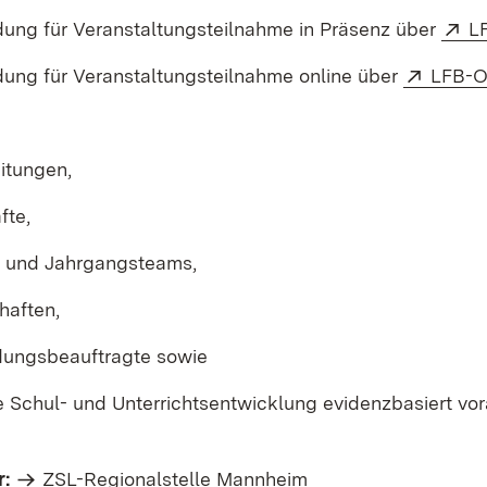
Ex
ung für Veranstaltungsteilnahme in Präsenz über
L
Extern
ung für Veranstaltungsteilnahme online über
LFB-O
itungen,
fte,
- und Jahrgangsteams,
haften,
ldungsbeauftragte sowie
ie Schul- und Unterrichtsentwicklung evidenzbasiert vo
.
r:
ZSL-Regionalstelle Mannheim