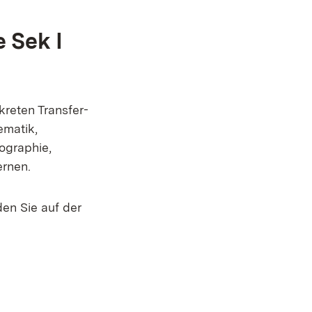
 Sek I
reten Transfer-
ematik,
eographie,
ernen.
en Sie auf der
r)