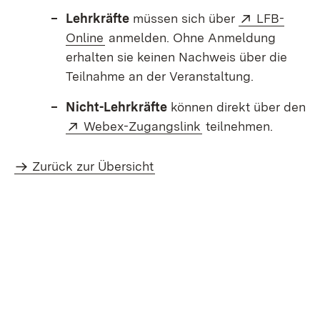
Extern:
Lehrkräfte
müssen sich über
LFB-
(Öffnet in neuem Fenster)
Online
anmelden. Ohne Anmeldung
erhalten sie keinen Nachweis über die
Teilnahme an der Veranstaltung.
Nicht-Lehrkräfte
können direkt über den
Extern:
(Öffnet in neuem Fe
Webex-Zugangslink
teilnehmen.
Zurück zur Übersicht