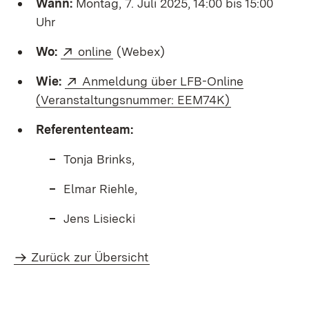
Wann:
Montag, 7. Juli 2025, 14:00 bis 15:00
Uhr
Extern:
(Öffnet in neuem Fenster)
Wo:
online
(Webex)
Extern:
Wie:
Anmeldung über LFB-Online
(Öffnet in ne
(Veranstaltungsnummer: EEM74K)
Referententeam:
Tonja Brinks,
Elmar Riehle,
Jens Lisiecki
Zurück zur Übersicht